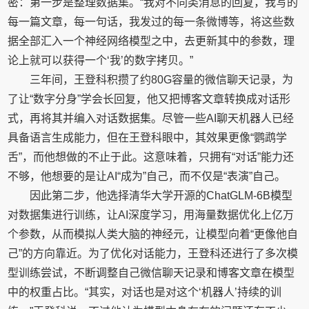
密：第一步是整理数据集。“我对不同类消息的回复，我写的
每一篇文章，每一句话，我发过的每一条微博等，将这些数
据全部汇入一个神经网络模型之中，去更新其中的参数，理
论上就可以获得一个‘我’的数字拷贝。”
三年间，王登科积攒了约80G容量的微信聊天记录，为
了让“数字分身”学会长回复，他又把博客文章转换成对话形
式，再将其并编入对话数据集。尽管一些AI聊天机器人已经
具备语言生成能力，但在王登科眼中，其效果更像“鹦鹉学
舌”，而他想做的不止于此。这意味着，只拥有“对话”能力还
不够，他想要的是让AI“成为”自己，而不仅是“表演”自己。
因此第二步，他选择清华大学开源的ChatGLM-6B模型
对数据集进行训练，让AI深度学习，用海量数据优化上亿万
个参数，从而模拟人类大脑的神经元，让模型向着“更像他自
己”的方向靠近。为了优化对话能力，王登科还进行了多次模
型训练尝试，不断调整自己微信聊天记录和博客文章在模型
中的权重占比。“其实，对话也是对这个‘机器人’持续的训