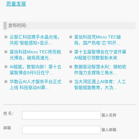
质量发展
发布时间:
云智汇科技携手水晶光电，
富信科技凭Micro TEC破
共拓“智能感知+显示...
局，国产热电“芯”叩开...
富信科技Micro TEC将亮相
第十五届智博会在宁波开幕
光博会，破局高速光...
AI赋能引领数智新未来
AI赋能，数智向新！第十五
数据驱动智慧水利：微柏软
届智博会9月5日在宁...
件强力支撑珠三角水...
华数云AI人才服务平台正式
当大湾区遇上AI体育：人工
上线 科技驱动AI算...
智能赋能教育，大沩...
姓 名：
输入名称
邮箱
输入邮箱