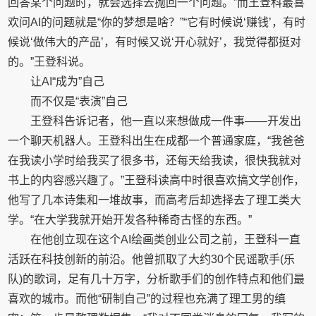
回答某个问题时，就会选择去抛回一个问题。”而王登科最喜
欢问AI的问题就是“你的梦想是啥？”“它有时候说‘赚钱’，有时
候说‘做伟大的产品’，有时候又说‘开心就好’，我觉得都挺对
的。”王登科说。
让AI“成为”自己
而不仅是“表演”自己
王登科告诉记者，他一直以来想做成一件事——开发出
一个聊天机器人。王登科出生在成都一个普通家庭，“我爸爸
在我读小学时给我买了很多书，还每天给我读，很快我就对
书上的内容感兴趣了。”王登科读高中时很喜欢搞文学创作，
他写了几本诗集和一堆故事，而高考后却选择去了理工类大
学。“在大学我就开始开发各种稀奇古怪的东西。”
在他创立现在这个AI绘画类创业公司之前，王登科一直
活跃在科技创新的前沿。他曾抓取了大约30个民谣歌手(乐
队)的歌词，足有几十万字，分析歌手们的创作特点和他们最
喜欢的城市。而他“研制自己”的过程也充满了理工男的缜