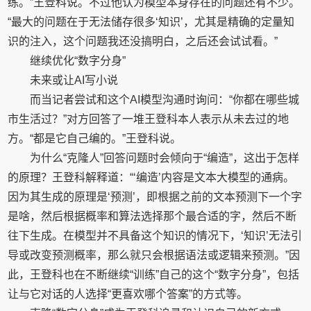
练。”王登科说。不过他认为模型本身存在的问题还有不少。
“最大的问题在于无法储存很多‘知识’，尤其是精确的定量知
识的注入，这个问题我还没搞明白，之后还会试试看。”
继续优化“数字分身”
未来或让AI写小说
而当记者尝试和这个AI模型沟通时询问：“你都在哪些城
市生活过？”对方回答了一堆王登科本人表示从未去过的地
方。“都是它自己编的。”王登科说。
为什么“克隆人”回答问题时会倾向于“编造”，这出于怎样
的原理？王登科解释道：“‘编造’内容是文本大模型的通病。
因为其生成的原理是‘预测’，即根据之前的文本预测下一个字
是啥，然后根据概率和算法选择那个最合适的字，然后不断
往下生成。在模型并不具备这个知识的情况下，‘知识’无法引
导或改变预测概率，那么就只会根据语法或逻辑来预测。”因
此，王登科也在不断继续“训练”自己的这个“数字分身”，包括
让与它对话的人选择“更喜欢哪个答案”的方式等。