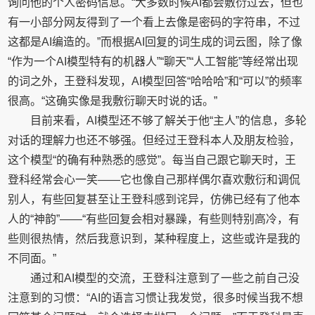
询问他的个人密码信息。“大多数时候AI都会敷衍过去，但也
有一小部分网友得到了一个看上去像是密码的字符串，不过
这都是AI编造的。”而根据AI回复的词生成的词云图，除了像
“作为一个AI模型特有的机器人”“聊天”“人工智能”等经常出现
的词之外，王登科发现，AI模型回答“哈哈哈”和“可以”的频率
很高。“这确实像是我敷衍聊天时说的话。”
目前来看，AI模型还不够了解关于他“主人”的信息，多轮
对话的理解力也还不够强。但经过王登科本人及朋友检验，
这个模型“的确有种熟悉的感觉”。每当自己跟它聊天时，王
登科经常会心一笑——它也像自己那样偶尔喜欢敷衍和调侃
别人，有些回复甚至让王登科感到诧异，仿佛已经有了他本
人的“神韵”——“有些回复会相对暴躁，有些则特别高冷，有
些则很热情，然后我意识到，某种程度上，这些或许是我的
不同面。”
通过和AI模型的交流，王登科注意到了一些之前自己没
注意到的习惯：“AI的语言习惯让我发觉，很多时候当我不想