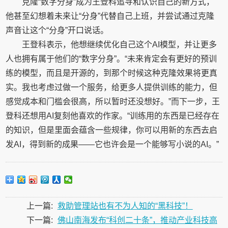
克隆“数字分身”成为王登科追寻和认识自己的新方式，
他甚至幻想着未来让“分身”代替自己上班，并尝试通过克隆
声音让这个“分身”开口说话。
王登科表示，他想继续优化自己这个AI模型，并让更多
人也拥有属于他们的“数字分身”。“未来肯定会有更好的预训
练的模型，而且是开源的，到那个时候这种克隆效果将更真
实。我也考虑过做一个服务，给更多人提供训练的能力，但
感觉成本和门槛会很高，所以暂时还没想好。”而下一步，王
登科还想用AI复刻他喜欢的作家。“训练用的东西是已经存在
的知识，但是里面会蕴含一些规律，你可以用新的东西去启
发AI，得到新的成果——它也许会是一个能够写小说的AI。”
上一篇:
救助管理站也有不为人知的“黑科技”！
下一篇:
佛山南海发布“科创二十条”，推动产业科技高