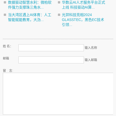
数据驱动智慧水利：微柏软
华数云AI人才服务平台正式
件强力支撑珠三角水...
上线 科技驱动AI算...
当大湾区遇上AI体育：人工
光羿科技亮相2024
智能赋能教育，大沩...
GLASSTEC，黑色EC技术
引领...
姓 名：
输入名称
邮箱
输入邮箱
留 言: