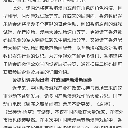
及致力当上“凉茶王”的北方小子阿松等等。
此外，馆内还将有香港漫画或创作角色的角色扮演、巨
型雕塑、原创游戏试玩等等。在四天的展期内，香港数码娱
乐协会还将举办多个有趣的舞台活动，例如香港原创的游戏
试玩、配音剧场、漫画大师现场速画等等，更邀请了香港数
码娱乐业领军人物施仁毅先生到现场分享，又邀请了香港配
音大师陈欣现场即席示范动画配音，以互动增强观众对香港
数码娱乐行业的认识。为方便观众了解更多资讯，香港馆将
于协会的微信公众号内设置展览导览，通过扫描二维码即可
获取参展企业及展品的详细介绍。
紧抓机遇并船出海
打造国际动漫新国潮
近年来，中国动漫游戏产业在政策扶持与市场需求的双
重驱动下蓬勃发展，诸多国产动漫游戏作品大放异彩。国产
动画电影《哪咤之魔童闹海》票房不断突破，《原神》、
《黑神话·悟空》等游戏，不仅在国内收获大量玩家，在海外
市场也成绩斐然。在本次中国国际漫画节动漫游戏展中，香