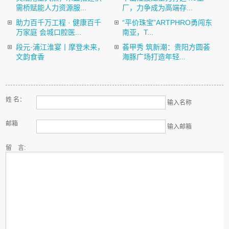
需桥赋能人力资源服...
厂，力争成为高端存...
助力百千万工程 · 健康百千
“平价珠宝”ARTPHRO勇闯东
万家庭 会城口腔医...
南亚，T...
段元·浦江淮宴丨摩登未来，
荟甲秀 筑新潮：贵阳方圆荟
文韵食香
海豚广场打造年轻...
姓 名：
输入名称
邮箱
输入邮箱
留 言: