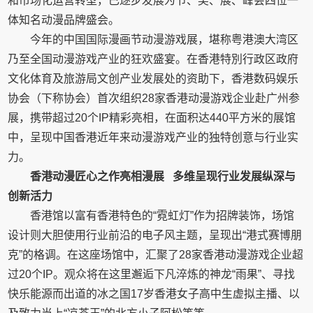
和市场化运营转型，已逐步发展为节、奖、展、峰会四位一
体知名动漫品牌盛会。
今年的中国国际漫画节动漫游戏展，堪称粤港澳大湾区
乃至全国动漫游戏产业的狂欢盛宴。在香港特別行政区政府
文化体育及旅游局文创产业发展处的资助下，香港数码娱乐
协会（下称协会）首次组织28家香港动漫游戏企业赴广州参
展，携带超过20个IP精彩亮相，在面积达440平方米的展馆
中，呈现中国香港近年来动漫游戏产业的独特创意与行业实
力。
香港动漫匠心之作亮相漫展
多维呈现行业发展纵深与
创新活力
香港馆以富有香港特色的“霓虹灯”作为招牌装饰，场馆
设计则大胆使用行业前沿的电子风主题，呈现出“港式赛博朋
克”的格调。在这座场馆中，汇聚了28家香港动漫游戏企业超
过20个IP。观众将在这里邂逅下凡淬炼的神龙“雨果”、寻找
快乐能源而出道的冰之国17岁香港女子高中生虚拟主播、以