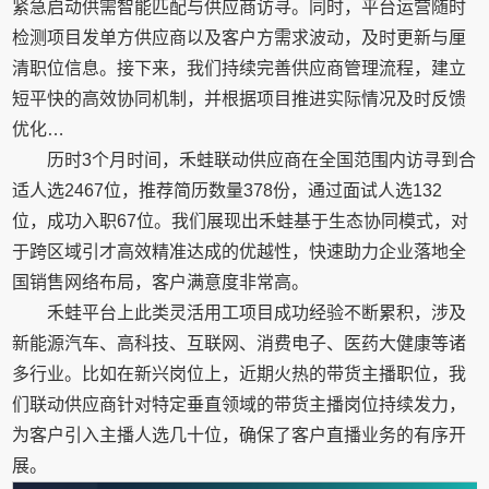
紧急启动供需智能匹配与供应商访寻。同时，平台运营随时
检测项目发单方供应商以及客户方需求波动，及时更新与厘
清职位信息。接下来，我们持续完善供应商管理流程，建立
短平快的高效协同机制，并根据项目推进实际情况及时反馈
优化…
历时3个月时间，禾蛙联动供应商在全国范围内访寻到合
适人选2467位，推荐简历数量378份，通过面试人选132
位，成功入职67位。我们展现出禾蛙基于生态协同模式，对
于跨区域引才高效精准达成的优越性，快速助力企业落地全
国销售网络布局，客户满意度非常高。
禾蛙平台上此类灵活用工项目成功经验不断累积，涉及
新能源汽车、高科技、互联网、消费电子、医药大健康等诸
多行业。比如在新兴岗位上，近期火热的带货主播职位，我
们联动供应商针对特定垂直领域的带货主播岗位持续发力，
为客户引入主播人选几十位，确保了客户直播业务的有序开
展。