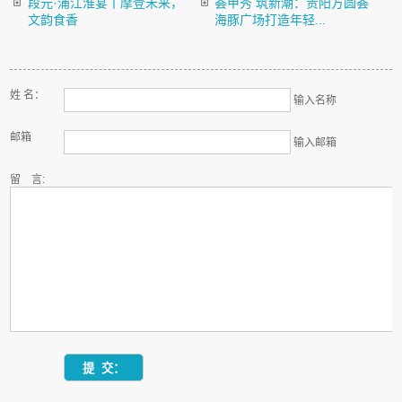
段元·浦江淮宴丨摩登未来，
荟甲秀 筑新潮：贵阳方圆荟
文韵食香
海豚广场打造年轻...
姓 名：
输入名称
邮箱
输入邮箱
留 言: