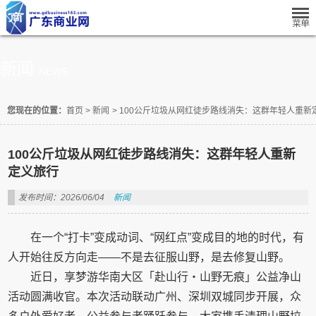
新闻
NEWS
您现在的位置：
首页
>
新闻
>
100公斤垃圾从网红徒步路线消失：这群年轻人重新
100公斤垃圾从网红徒步路线消失：这群年轻人重新
定义旅行
发布时间：2026/06/04
新闻
在一个“打卡”变成动词、“网红点”变成目的地的时代，有
人开始往反方向走——不是去征服山野，是去修复山野。
近日，享梦游华南大区「赴山行・山野无痕」公益净山
活动圆满收官。本次活动联动广州、深圳双城同步开展，众