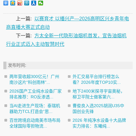
上一篇:
以赛育才 以播兴产—2026高明区兴乡青年电
商直播大赛正式启动
下一篇:
方太全新一代隐形油烟机首发，宣告油烟机
行业正式迈入主动智慧时代
发布时间:
两年营收超300亿元！广州
外汇交易平台排行榜怎么
南沙这片“科创雨林”...
看？2026年度TOP10实...
2026国产工业纯水设备厂家
地下2400米探寻宇宙奥秘，
排名推荐：RO反渗透...
柳卫平院士做客第六...
当AI走进生产现场：泰瑞机
曹俊良入选2025胡润U35中
器助力TCL打造会“思...
国创业先锋
百世跨境启动南美市场布局
2026 年纯净水设备十大品牌
全球国际零担物流...
实力排名：东曦纯...