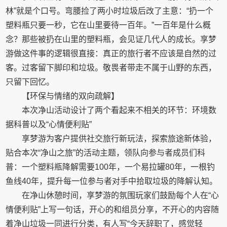
林”就是个口号。弯腰捡了两小时垃圾后改了主意：“扔一个
塑料瓶只要一秒，它在山里要待一百年。”一百年是什么概
念？那些被扔在山里的塑料瓶，会见证几代人的成长。享梦
游做这件事的逻辑很直接：真正的旅行者不应该是自然的过
客。过客留下脚印和垃圾。敬畏者带走不属于山野的东西，
只留下回忆。
【环保与情绪的双向疏解】
本次净山活动设计了两个看起来不相关的环节：环境数
据科普以及“心情便利贴”
享梦游为客户提供社交旅行新玩法，探索旅途新体验，
贴合本次“净山之旅”的活动主题，领队向参与者成员们科
普：一个塑料瓶降解需要100年，一个易拉罐80年，一根钓
鱼线40年，提升每一位参与者对手中拾取垃圾的降解认知。
在净山休憩时间，享梦游的氛围玩家们鼓励每个人在“心
情便利贴”上写一句话，开心的和组员分享，不开心的内容随
着净山垃圾一同进行分类，有人写“今天辞职了，感觉轻