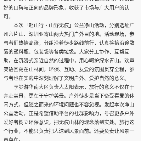
好的口碑与正向的品牌形象，收获了市场与广大用户的认
可。
本次「赴山行・山野无痕」公益净山活动，分别选址广
州六片山、深圳亚寄山两大热门户外目的地。活动现场，参
与者们热情高涨，分组沿着徒步路线前行，认真捡拾沿途散
落的塑料瓶、包装袋等各类垃圾。大家分工协作、互帮互
助，在沉浸式亲近自然的过程中，用心呵护绿水青山。欢声
笑语回荡在山林间，环保、互助、友爱的氛围贯穿全程，参
与者也在实践中深刻理解了文明户外、爱护自然的意义。
享梦游华南大区负责人太阳表示，旅行的意义不仅在于
奔赴美景，更在于守护美景。户外徒步是当下备受喜爱的休
闲方式，但随之而来的环境问题也不容忽视。发起本次净山
公益活动，正是希望借助平台的社群影响力，号召更多户外
爱好者树立环保意识，把无痕山林的理念落到实处。旅行这
个行业，不能只负责把人送到风景面前。还要负责让风景一
直存在。