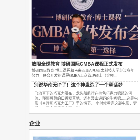
放眼全球教育 博研国际GMBA课程正式发布
博研国际教育·博士课程和马来西亚APU亚太科技大学经过多年
努力，联合开发的课程GMBA工商管理硕士（金领...
别说华南无IP了！这个神盘造了一个童话梦
飞流直下的巧克力瀑布，龙头船航行在棕色巧克力糖浆的河
流，郁郁葱葱的口香糖草地，还有漫山遍野的牛奶糖......这是电
影《查理和巧克力工厂》里的情节。 小时候看完这部电影，梦
想有一天自己能像查理一样...
企业