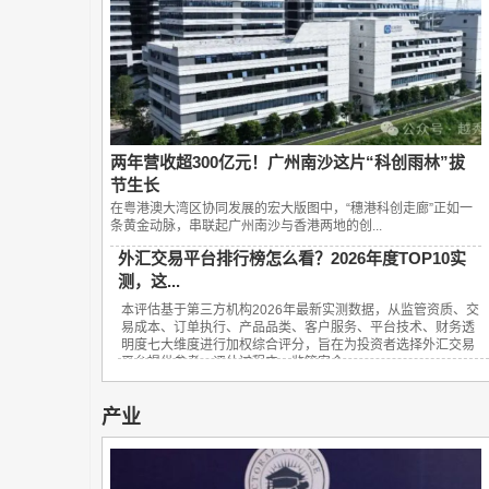
两年营收超300亿元！广州南沙这片“科创雨林”拔
节生长
在粤港澳大湾区协同发展的宏大版图中，“穗港科创走廊”正如一
条黄金动脉，串联起广州南沙与香港两地的创...
外汇交易平台排行榜怎么看？2026年度TOP10实
测，这...
本评估基于第三方机构2026年最新实测数据，从监管资质、交
易成本、订单执行、产品品类、客户服务、平台技术、财务透
明度七大维度进行加权综合评分，旨在为投资者选择外汇交易
平台提供参考。评估过程中，监管安全...
产业