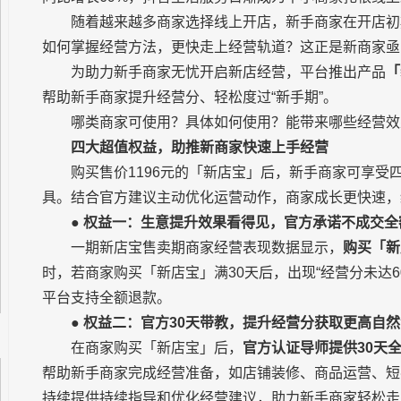
随着越来越多商家选择线上开店，新手商家在开店初
如何掌握经营方法，更快走上经营轨道？这正是新商家亟
为助力新手商家无忧开启新店经营，平台推出产品
「
帮助新手商家提升经营分、轻松度过“新手期”。
哪类商家可使用？具体如何使用？能带来哪些经营效
四大超值权益，助推新商家快速上手经营
购买售价1196元的「新店宝」后，新手商家可享
具。结合官方建议主动优化运营动作，商家成长更快速，
●
权益一：生意提升效果看得见，官方承诺不成交全
一期新店宝售卖期商家经营表现数据显示，
购买「新
时，若商家购买「新店宝」满30天后，出现“经营分未达6
平台支持全额退款。
●
权益二：官方30天带教，提升经营分获取更高自
在商家购买「新店宝」后，
官方认证导师提供30天
帮助新手商家完成经营准备，如店铺装修、商品运营、短
持续提供持续指导和优化经营建议，助力新手商家轻松走出