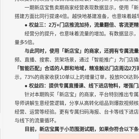
一期新店宝售卖期商家经营表现数据显示，使用「新
搭建方面比同行提速4倍。越快地基建准备，也意味着越
●
权益三：2万+门店推流加持，流量翻倍、客流更精
经营分的提升，也意味着流量的增加。有数据显示，当
量多5倍。
与此同时，使用「新店宝」的商家，还拥有专属流量
频、直播、搜索、货架场景，通过「智能推广」为门店撬
「智能匹配」合适的人群和地域，精准触达门店周边2万
示，73%的商家收获10单以上的增量订单，投放ROI达
●
权益四：提供专属直播课、线下进店物料，增强门
针对本期购买「新店宝」的商家，平台特别推出专属直
导师讲解生意经营逻辑，分享从高转化组品到爆款视频核
经营、运营等经验。更有专属扫码海报、台卡等线下进店
与线下的流量循环。
目前，新店宝属于小范围测试期，如果你符合以下条