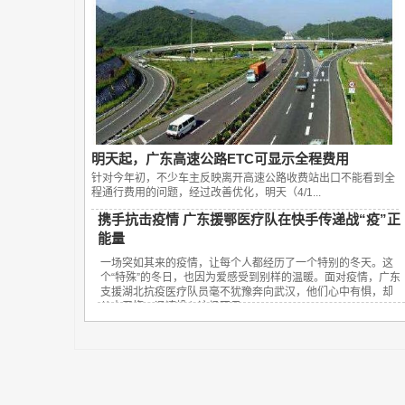
明天起，广东高速公路ETC可显示全程费用
针对今年初，不少车主反映离开高速公路收费站出口不能看到全
程通行费用的问题，经过改善优化，明天（4/1...
携手抗击疫情 广东援鄂医疗队在快手传递战“疫”正
能量
一场突如其来的疫情，让每个人都经历了一个特别的冬天。这
个“特殊”的冬日，也因为爱感受到别样的温暖。面对疫情，广东
支援湖北抗疫医疗队员毫不犹豫奔向武汉，他们心中有惧，却
从来无悔，迅速投入这场不见...