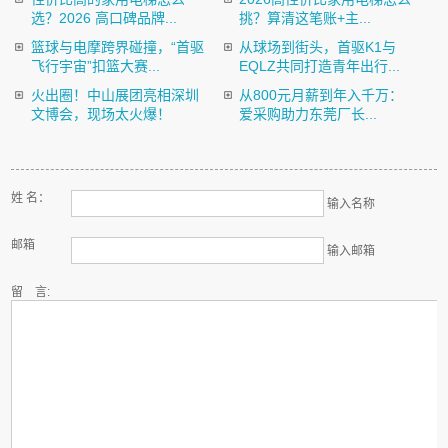
选？2026 高口碑品牌...
挑？算清这笔账+主...
篮球与电摩跨界碰撞，“首驱
从球场到街头，首驱K1与
飞行宇宙”扣篮大赛...
EQLZ共同打造青年出行...
火出圈！中山展团亮相深圳
从800元月薪到年入千万：
文博会，现场太火爆！
爱采购助力东莞厂长...
姓 名：
输入名称
邮箱
输入邮箱
留 言: