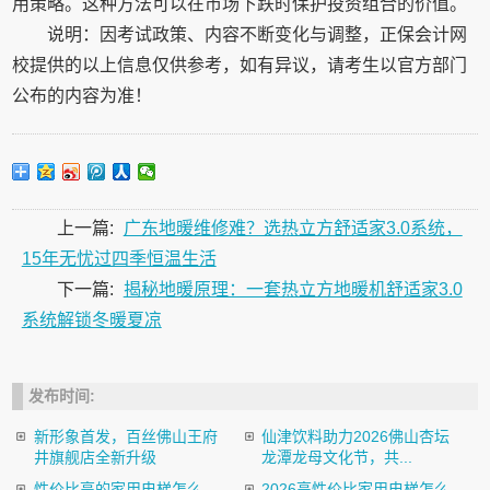
用策略。这种方法可以在市场下跌时保护投资组合的价值。
说明：因考试政策、内容不断变化与调整，正保会计网
校提供的以上信息仅供参考，如有异议，请考生以官方部门
公布的内容为准！
上一篇:
广东地暖维修难？选热立方舒适家3.0系统，
15年无忧过四季恒温生活
下一篇:
揭秘地暖原理：一套热立方地暖机舒适家3.0
系统解锁冬暖夏凉
发布时间:
新形象首发，百丝佛山王府
仙津饮料助力2026佛山杏坛
井旗舰店全新升级
龙潭龙母文化节，共...
性价比高的家用电梯怎么
2026高性价比家用电梯怎么