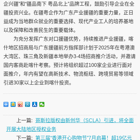
企兴疆”和“疆品南下 粤品北上”品牌工程，鼓励引导企业在全
疆投资兴业。在疆粤企作为广东产业援疆的重要力量，正日
益成为当地群众就业的重要选择、现代产业工人的培养基地
以及保障和改善民生的重要载体。
为充分发挥广东对口援疆优势，持续推进产业援疆，喀
什地区招商局与广东援疆前方指挥部计划于2025年在粤港澳
大湾区、珠三角及新疆本地举办3-4场招商推介活动，并邀请
国内客商赴喀什考察。预计将组织超过100家企业进行面对
面推介，年内有望在高新技术、物流枢纽、跨境贸易等领域
引进30家以上企业到喀什投资。
上一篇:
哥斯拉版权由新创华（SCLA）引进，将全面
开展大陆地区授权业务
下一篇:
第三届“香港开心购物节”7月启幕！超19亿元