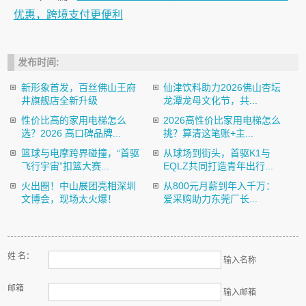
优惠，跨境支付更便利
发布时间:
新形象首发，百丝佛山王府
仙津饮料助力2026佛山杏坛
井旗舰店全新升级
龙潭龙母文化节，共...
性价比高的家用电梯怎么
2026高性价比家用电梯怎么
选？2026 高口碑品牌...
挑？算清这笔账+主...
篮球与电摩跨界碰撞，“首驱
从球场到街头，首驱K1与
飞行宇宙”扣篮大赛...
EQLZ共同打造青年出行...
火出圈！中山展团亮相深圳
从800元月薪到年入千万：
文博会，现场太火爆！
爱采购助力东莞厂长...
姓 名：
输入名称
邮箱
输入邮箱