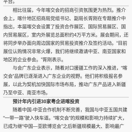
平台。
相比往届，今年喀交会的招商引资氛围更为热烈。推介
会上，喀什地区招商局党组书记、副局长胥刚在专题推介中
指出，本届喀交会设置了投资合作展区、国际贸易展区、国
内贸易展区，室内外展览总面积约4万平方米。展会期间，还
将同步举办面向周边国家的贸易投资推介及签约活动。“目前
展位认购情况非常火爆，我们将继续邀请中亚、南亚国家和
地区的企业参会。”胥刚表示。
与会广东企业表示，随着对口援疆工作的深入推进，“喀
交会”品牌已逐渐进入广东企业的视野。他们将积极报名参
展，以此为契机加快国际市场布局，推动广东产品进入新疆
乃至中亚、南亚市场。
预计年内引进
30
家粤企进喀投资
随着中国-中亚合作机制不断完善，我国与中亚五国共建
“一带一路”驶入快车道。“喀交会”的规模和影响力持续扩大，
已成为继“中国—亚欧博览会”之后新疆规模最大、影响最广