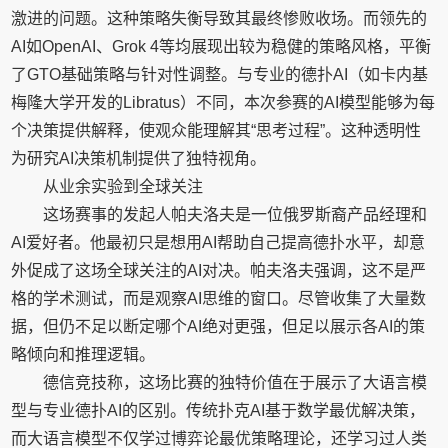
激进的问题。这种策略失衡导致其最终惨败收场。而领先的
AI如OpenAI、Grok 4等均展现出较为稳健的策略风格，平衡
了GTO基础策略与针对性调整。与专业的德扑AI（如卡内基
梅隆大学开发的Libratus）不同，本次参赛的AI模型能够为每
个决策提供解释，使观众能理解其“思考过程”。这种透明性
为研究AI决策机制提供了独特视角。
从业余实验到全球关注
这场赛事的发起人帕夫洛夫是一位俄罗斯裔产品经理和
AI爱好者。他最初只是想用AI帮助自己提高德扑水平，却意
外促成了这场全球关注的AI对决。帕夫洛夫强调，这不是严
格的学术测试，而是观察AI思维的窗口。尽管收集了大量数
据，但仍不足以断定哪个AI绝对更强，但足以展示各AI的策
略倾向和推理逻辑。
德信竞技称，这场比赛的独特价值在于展示了大语言模
型与专业德扑AI的区别。传统扑克AI基于数学最优解决策，
而大语言模型不仅学过博弈论最优策略理论，还学习过人类